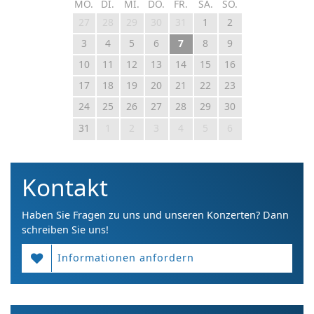
MO.
DI.
MI.
DO.
FR.
SA.
SO.
27
28
29
30
31
1
2
3
4
5
6
7
8
9
10
11
12
13
14
15
16
17
18
19
20
21
22
23
24
25
26
27
28
29
30
31
1
2
3
4
5
6
Kontakt
Haben Sie Fragen zu uns und unseren Konzerten? Dann
schreiben Sie uns!
Informationen anfordern