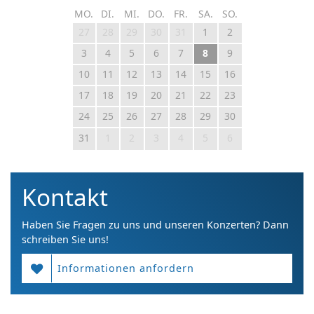
MO.
DI.
MI.
DO.
FR.
SA.
SO.
27
28
29
30
31
1
2
3
4
5
6
7
8
9
10
11
12
13
14
15
16
17
18
19
20
21
22
23
24
25
26
27
28
29
30
31
1
2
3
4
5
6
Kontakt
Haben Sie Fragen zu uns und unseren Konzerten? Dann
schreiben Sie uns!
Informationen anfordern