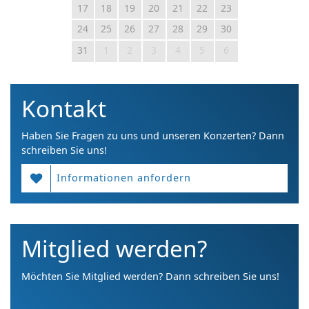
17
18
19
20
21
22
23
24
25
26
27
28
29
30
31
1
2
3
4
5
6
Kontakt
Haben Sie Fragen zu uns und unseren Konzerten? Dann
schreiben Sie uns!
Informationen anfordern
Mitglied werden?
Möchten Sie Mitglied werden? Dann schreiben Sie uns!